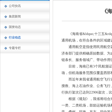
公司快讯
《海
集团新闻
国资动态
《海南省&ldquo;十三五&rd
行业动态
通用机场，在符合条件的区域建
通用航空是指使用民用航空器
专题专栏
济各部门提供精确原始数据、为
链条长、服务领域广、带动作用
目前，海南已有3个民航颁证的
场，但机场服务范围仅覆盖西部
而近年来我省通用航空飞行业务
搜救、海上石油作业、公务飞行
行执行架次已达到22906架次，
根据《规划》，我省将结合海
一类、二类机场，鼓励运输机场
亚、儋州、琼海、东方、琼中等